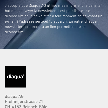
J’accepte que Diaqua AG utilise mes informations dans le
but de m’envoyer la newsletter. Il est possible de se
désinscrire de la newsletter à tout moment en envoyant un
e-mail à l’adresse
service@diaqua.ch
. En outre, chaque
newsletter comprendra un lien permettant de se
désinscrire.
diaqua AG
Pfeffingerstrasse 21
CH-4153 Reinach-Bâle