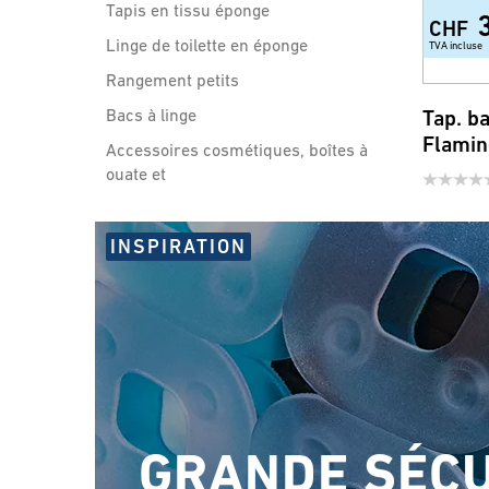
Tapis en tissu éponge
CHF
Linge de toilette en éponge
TVA incluse
Rangement petits
Bacs à linge
Tap. b
Flamin
Accessoires cosmétiques, boîtes à
ouate et
Accessoires pour salle de
INSPIRATION
bain
Sécurité et confort
Sièges de WC
Poignées et flexibles de
GRANDE SÉCU
douche et accessoires