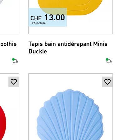
13.00
CHF
TVA incluse
oothie
Tapis bain antidérapant Minis
Duckie