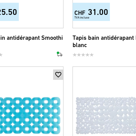
25.50
31.00
CHF
TVA incluse
ain antidérapant Smoothi
Tapis bain antidérapant
blanc