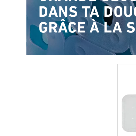
DANS TA DOU
Produits économisant l'eau
pour robinets et douche
GRÂCE À LA 