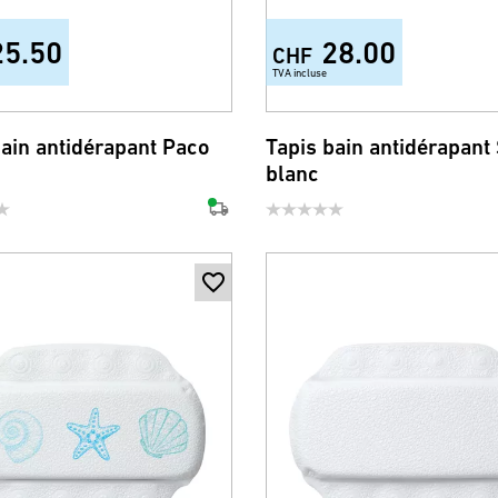
25.50
28.00
CHF
TVA incluse
bain antidérapant Paco
Tapis bain antidérapant
blanc