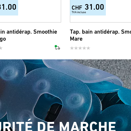
31.00
31.00
CHF
TVA incluse
ain antidérap. Smoothie
Tap. bain antidérap. Sm
go
Mare
RITÉ DE MARCHE