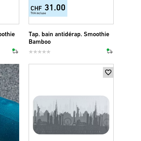
31.00
CHF
TVA incluse
oothie
Tap. bain antidérap. Smoothie
Bamboo