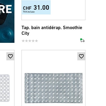
RE
31.00
CHF
TVA incluse
Tap. bain antidérap. Smoothie
City