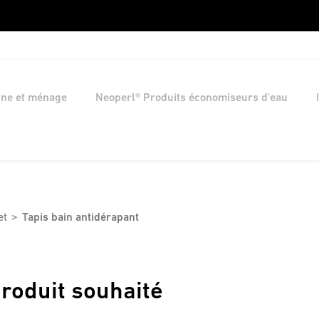
ine et ménage
Neoperl® Produits économiseurs d'eau
et
Tapis bain antidérapant
roduit souhaité