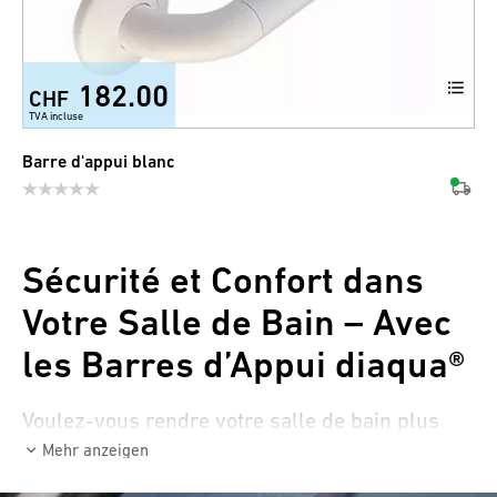
182.00
CHF
TVA incluse
Barre d'appui blanc
Sécurité et Confort dans
Votre Salle de Bain – Avec
les Barres d’Appui diaqua®
Voulez-vous rendre votre salle de bain plus
sûre, ou recherchez-vous une aide à l’entrée
Mehr anzeigen
qui soit à la fois pratique et élégante ? Alors,