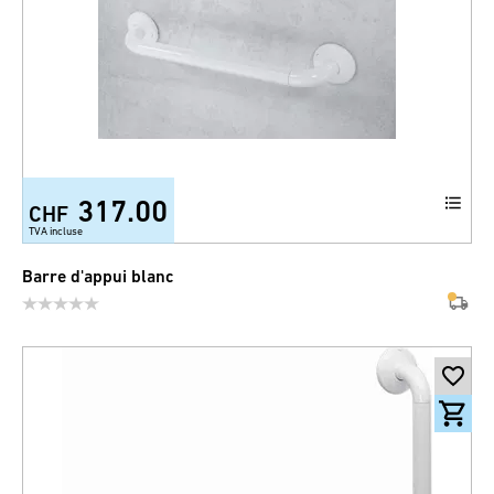
317.00
CHF
TVA incluse
Barre d'appui blanc