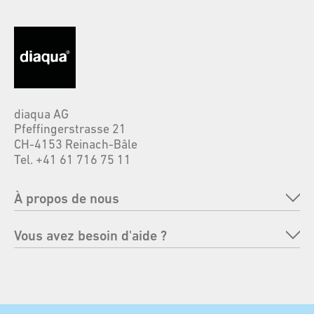
diaqua AG
Pfeffingerstrasse 21
CH-4153 Reinach-Bâle
Tel. +41 61 716 75 11
À propos de nous
Entreprise
Vous avez besoin d'aide ?
Marques
FAQ
Responsabilité
Renvoyer une commande