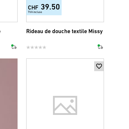
39.50
CHF
TVA incluse
e
Rideau de douche textile Missy