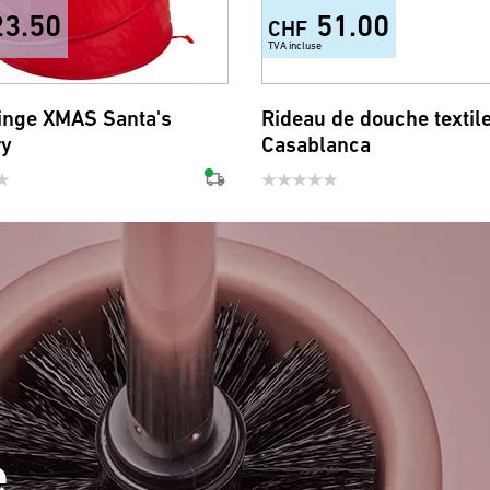
23.50
51.00
CHF
TVA incluse
linge XMAS Santa's
Rideau de douche textil
ry
Casablanca
e