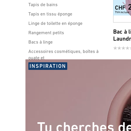
Tapis de bains
CHF
TVA incluse
Tapis en tissu éponge
Linge de toilette en éponge
Bac à 
Rangement petits
Laund
Bacs à linge
Accessoires cosmétiques, boîtes à
ouate et
INSPIRATION
Accessoires pour salle de
bain
Sécurité et confort
Sièges de WC
Tu cherches d
Poignées et flexibles de