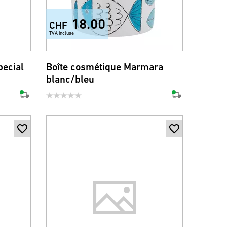
18.00
CHF
TVA incluse
pecial
Boîte cosmétique Marmara
blanc/bleu