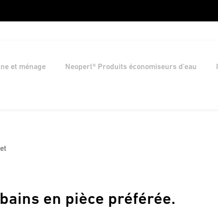
ine et ménage
Neoperl® Produits économiseurs d'eau
et
bains en pièce préférée.