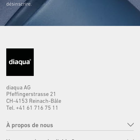
désinscrire.
diaqua AG
Pfeffingerstrasse 21
CH-4153 Reinach-Bâle
Tel. +41 61 716 75 11
À propos de nous
Entreprise