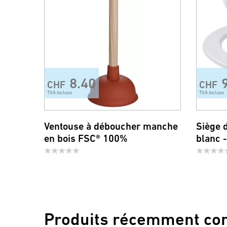
8.40
CHF
CHF
TVA incluse
TVA incluse
Ventouse à déboucher manche
Siège 
en bois FSC® 100%
blanc 
Produits récemment co