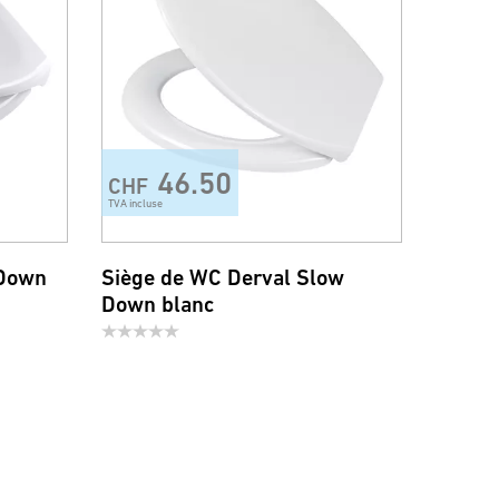
46.50
CHF
TVA incluse
 Down
Siège de WC Derval Slow
Down blanc