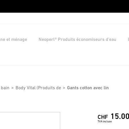
ine et ménage
Neoperl® Produits économiseurs d'eau
 bain
Body Vital (Produits de
Gants cotton avec lin
15.0
CHF
TVA incluse