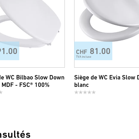
91.00
81.00
CHF
TVA incluse
de WC Bilbao Slow Down
Siège de WC Evia Slow
- MDF - FSC® 100%
blanc
nsultés