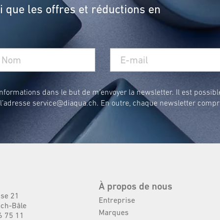
 que les offres et réductions en
formations dans le but de m’envoyer la newsletter. Il est possibl
 l’adresse
service@diaqua.ch
. En outre, chaque newsletter compr
À propos de nous
sse 21
Entreprise
ch-Bâle
Marques
6 75 11