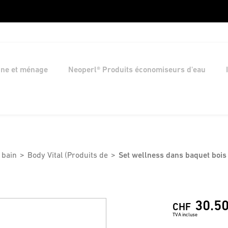
ine et ménage
Neoperl® Produits économiseurs d'eau
 bain
Body Vital (Produits de
Set wellness dans baquet bois
30.5
CHF
TVA incluse