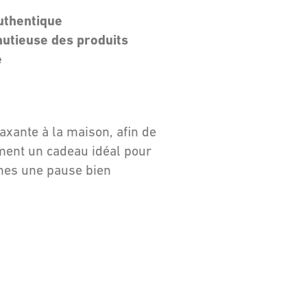
uthentique
nutieuse des produits
e
laxante à la maison, afin de
ement un cadeau idéal pour
ches une pause bien