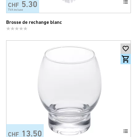
5.30
CHF
TVA incluse
Brosse de rechange blanc
13.50
CHF