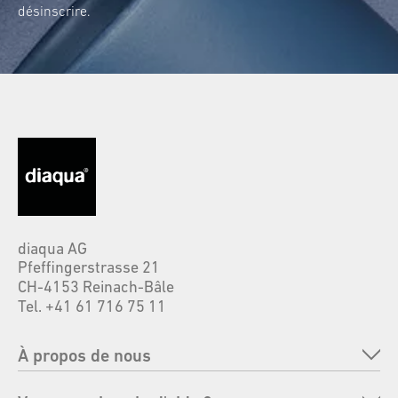
désinscrire.
diaqua AG
Pfeffingerstrasse 21
CH-4153 Reinach-Bâle
Tel. +41 61 716 75 11
À propos de nous
Entreprise