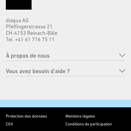
diaqua AG
Pfeffingerstrasse 21
CH-4153 Reinach-Bâle
Tel. +41 61 716 75 11
À propos de nous
Entreprise
Vous avez besoin d'aide ?
Marques
FAQ
Responsabilité
Renvoyer une commande
Foires
Moyens de paiement
Contact
Protection des données
Mentions légales
Envoi et livraison
CGV
Conditions de participation