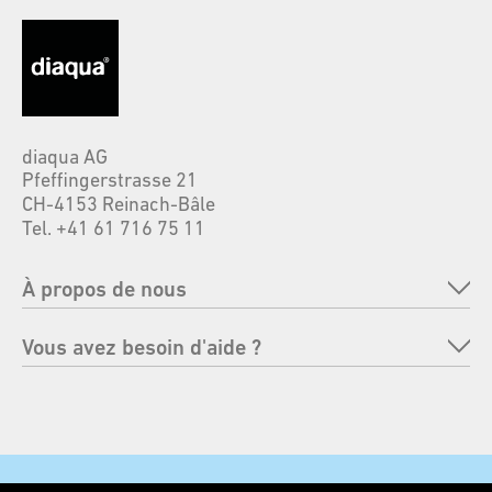
diaqua AG
Pfeffingerstrasse 21
CH-4153 Reinach-Bâle
Tel. +41 61 716 75 11
À propos de nous
Entreprise
Vous avez besoin d'aide ?
Marques
FAQ
Responsabilité
Renvoyer une commande
Foires
Moyens de paiement