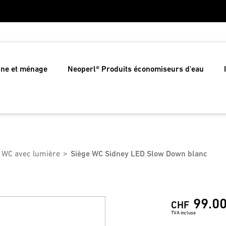
ine et ménage
Neoperl® Produits économiseurs d'eau
 WC avec lumière
Siège WC Sidney LED Slow Down blanc
99.0
CHF
TVA incluse