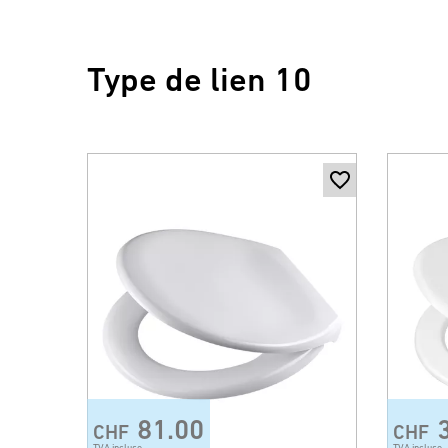
Type de lien 10
81.00
CHF
CHF
TVA incluse
TVA incluse