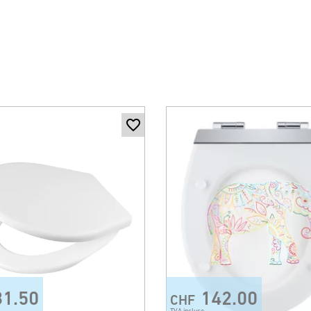
31.50
142.00
CHF
TVA incluse