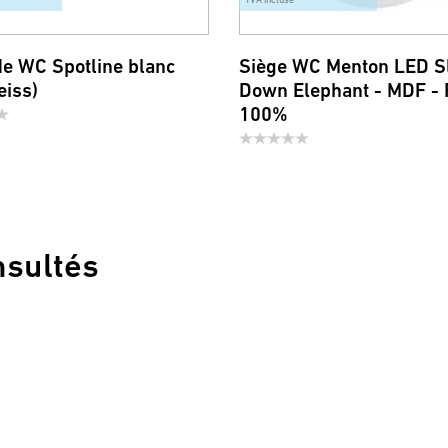
de WC Spotline blanc
Siège WC Menton LED S
eiss)
Down Elephant - MDF -
100%
nsultés