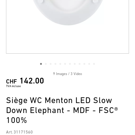
9 Images / 3 Video
142.00
CHF
TVA incluse
Siège WC Menton LED Slow
Down Elephant - MDF - FSC®
100%
Art. 31171560