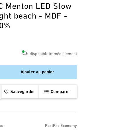
C Menton LED Slow
ght beach - MDF -
00%
disponible immédiatement
Ajouter au panier
Sauvegarder
Comparer
es
PostPac Economy