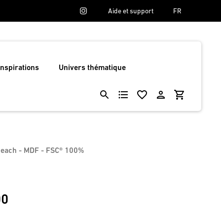
Aide et support
FR
Inspirations
Univers thématique
beach - MDF - FSC® 100%
00