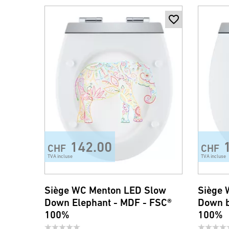
142.00
CHF
CHF
TVA incluse
TVA incluse
Siège WC Menton LED Slow
Siège 
Down Elephant - MDF - FSC®
Down b
100%
100%