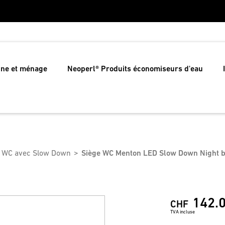
ine et ménage
Neoperl® Produits économiseurs d'eau
e WC avec Slow Down
Siège WC Menton LED Slow Down Night 
142.
CHF
TVA incluse