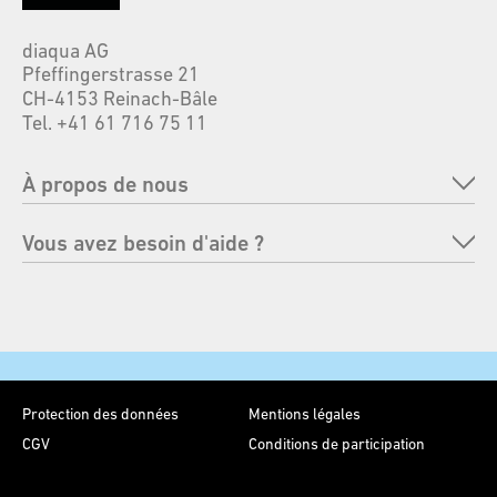
diaqua AG
Pfeffingerstrasse 21
CH-4153 Reinach-Bâle
Tel. +41 61 716 75 11
À propos de nous
Entreprise
Vous avez besoin d'aide ?
Marques
FAQ
Responsabilité
Renvoyer une commande
Foires
Moyens de paiement
Contact
Protection des données
Mentions légales
Envoi et livraison
CGV
Conditions de participation
Conseils d'entretien