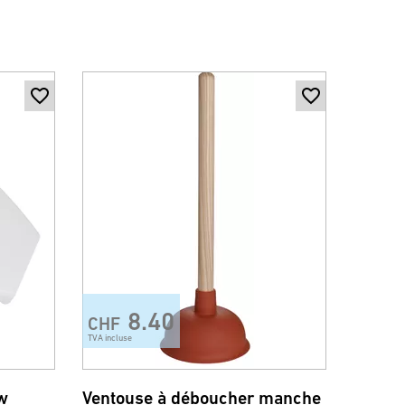
8.40
CHF
TVA incluse
w
Ventouse à déboucher manche