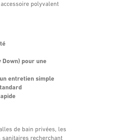
n accessoire polyvalent
té
w Down) pour une
 un entretien simple
standard
rapide
lles de bain privées, les
s sanitaires recherchant