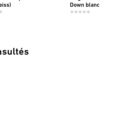
eiss)
Down blanc
nsultés