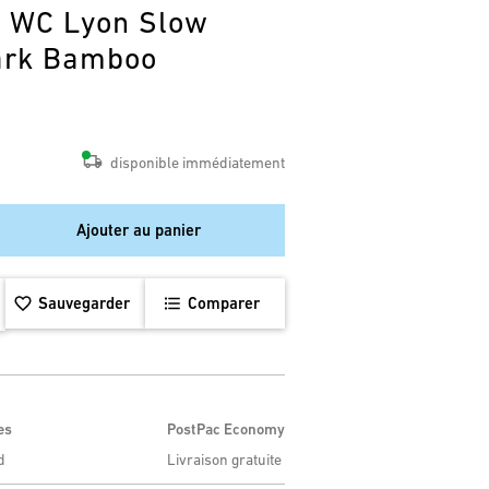
e WC Lyon Slow
ark Bamboo
disponible immédiatement
Ajouter au panier
Sauvegarder
Comparer
es
PostPac Economy
d
Livraison gratuite