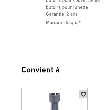
butoirs pour couvercle &4
butoirs pour lunette
Garantie
2 ans
Marque
diaqua®
Convient à