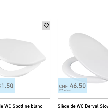
31.50
46.50
CHF
TVA incluse
de WC Spotline blanc
Siège de WC Derval Slo