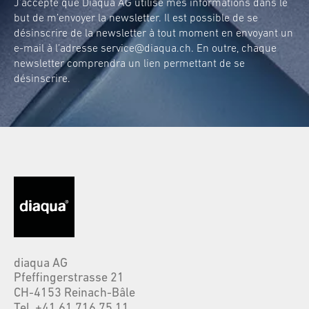
J’accepte que Diaqua AG utilise mes informations dans le
but de m’envoyer la newsletter. Il est possible de se
désinscrire de la newsletter à tout moment en envoyant un
e-mail à l’adresse
service@diaqua.ch
. En outre, chaque
newsletter comprendra un lien permettant de se
désinscrire.
diaqua AG
Pfeffingerstrasse 21
CH-4153 Reinach-Bâle
Tel. +41 61 716 75 11