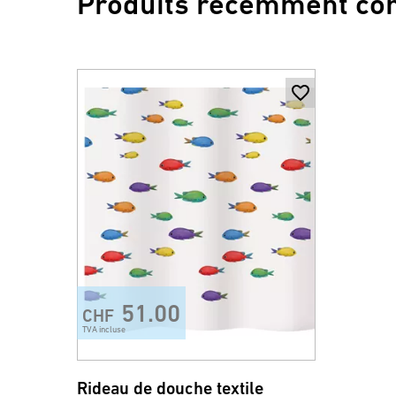
Produits récemment co
51.00
CHF
TVA incluse
Rideau de douche textile