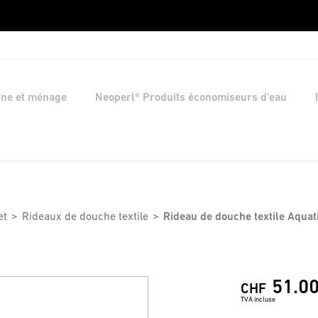
ine et ménage
Neoperl® Produits économiseurs d'eau
et
Rideaux de douche textile
Rideau de douche textile Aquat
51.0
CHF
TVA incluse