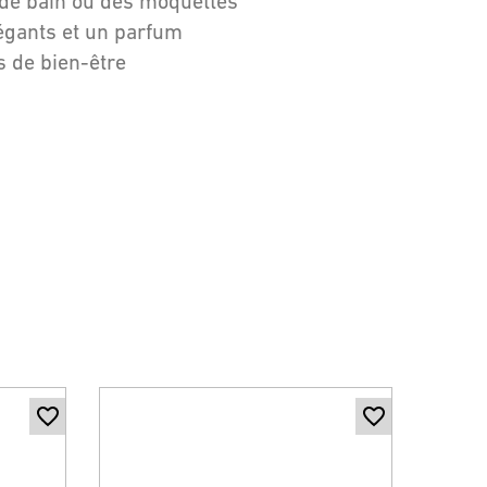
 de bain ou des moquettes
légants et un parfum
 de bien-être