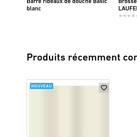
Barre rideaux de douche Basic
Brosse
blanc
LAUFE
Produits récemment co
NOUVEAU