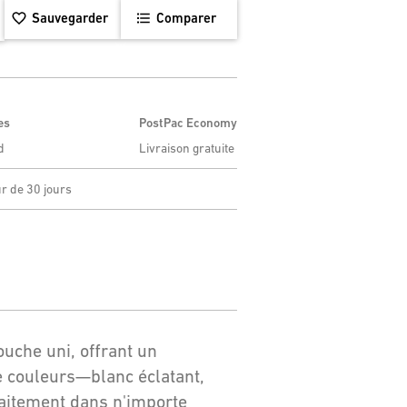
Sauvegarder
Comparer
es
PostPac Economy
d
Livraison gratuite
ur de 30 jours
ouche uni, offrant un
de couleurs—blanc éclatant,
rfaitement dans n'importe