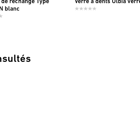
 de rechange Type
Verre à dents Olbia verre
N blanc
nsultés