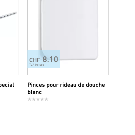
8.10
CHF
TVA incluse
pecial
Pinces pour rideau de douche
blanc