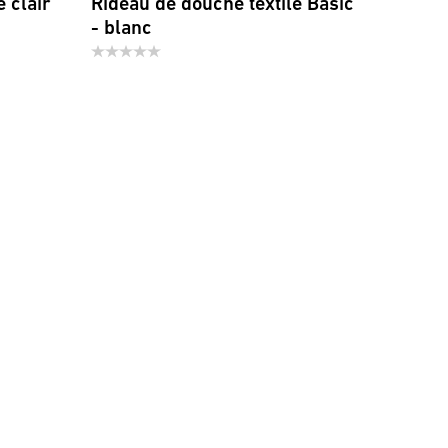
 clair
Rideau de douche textile Basic
- blanc