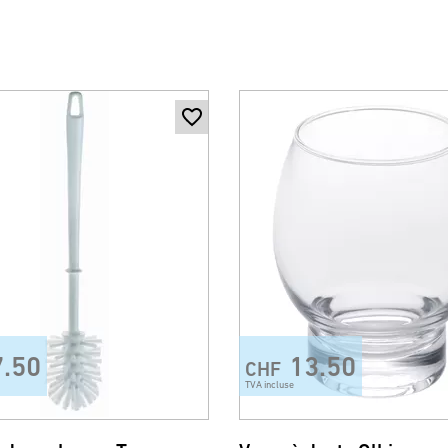
7.50
13.50
CHF
TVA incluse