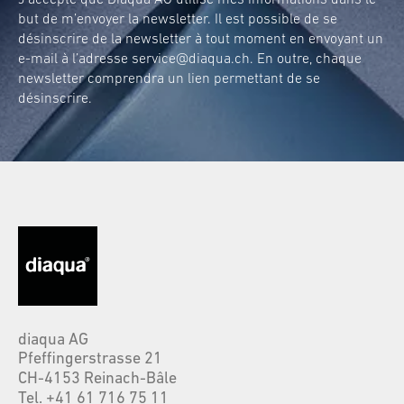
but de m’envoyer la newsletter. Il est possible de se
désinscrire de la newsletter à tout moment en envoyant un
e-mail à l’adresse
service@diaqua.ch
. En outre, chaque
newsletter comprendra un lien permettant de se
désinscrire.
diaqua AG
Pfeffingerstrasse 21
CH-4153 Reinach-Bâle
Tel. +41 61 716 75 11