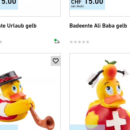
15.00
15.00
CHF
inkl. MwSt.
te Urlaub gelb
Badeente Ali Baba gelb