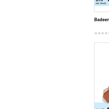
Ersatzgläser und -Schalen
inkl. MwSt.
Sicherheit und Comfort
Badeen
WC-Sitze
Brausen, Brauseschläuche
und Zubehör
Wassersparprodukte für
Armatur und Dusche