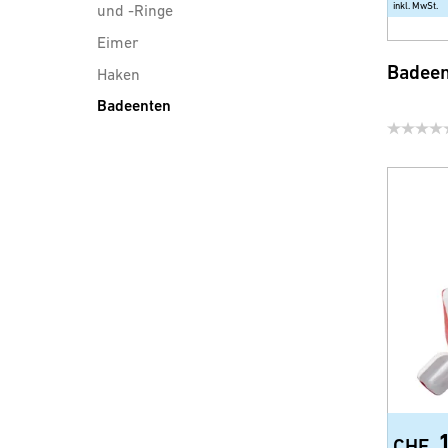
inkl. MwSt.
und -Ringe
Eimer
Badeen
Haken
Badeenten
Duschwischer
Badezimmerspiegel
Kosmetikspiegel
Türgarderoben
Türschilder
Flugzeug Trolley
Duschablagen und Konsolen
Wannengriffe
Body Vital (Wellnessprodukte)
Diverse Accessoires
CHF