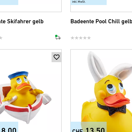
inkl. MwSt.
te Skifahrer gelb
Badeente Pool Chill gel
18.00
13.50
CHF