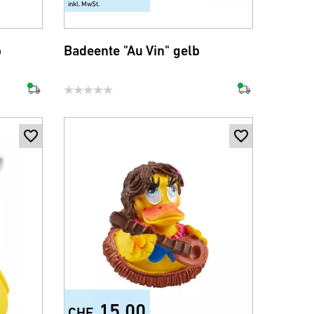
inkl. MwSt.
b
Badeente "Au Vin" gelb
15.00
CHF