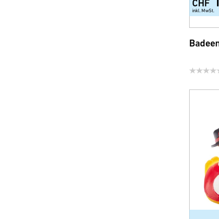
CHF
inkl. MwSt.
Badeen