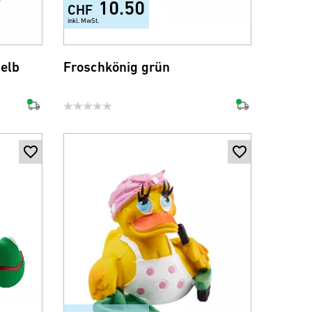
10.50
CHF
inkl. MwSt.
gelb
Froschkönig grün