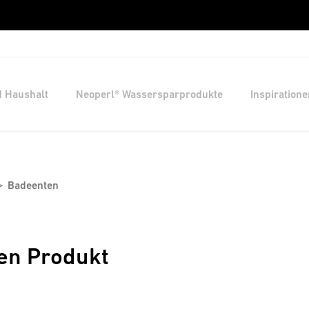
d Haushalt
Neoperl® Wassersparprodukte
Inspiratione
Badeenten
en Produkt