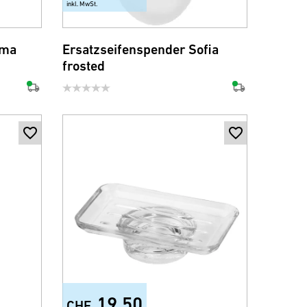
inkl. MwSt.
oma
Ersatzseifenspender Sofia
frosted
19.50
CHF