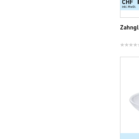
CHF
inkl. MwSt.
Zahngl