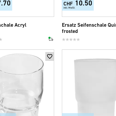
7.70
10.50
CHF
inkl. MwSt.
schale Acryl
Ersatz Seifenschale Qui
frosted