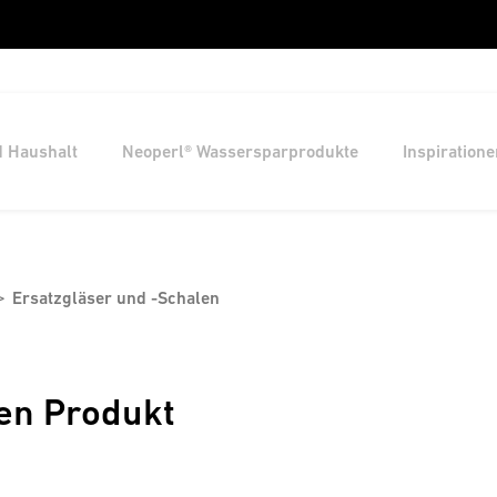
d Haushalt
Neoperl® Wassersparprodukte
Inspiratione
Ersatzgläser und -Schalen
en Produkt