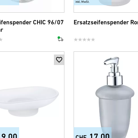
inkl. MwSt.
ifenspender CHIC 96/07
Ersatzseifenspender R
ar
19.00
17.00
CHF