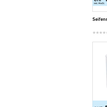
Diverse Accessoires
inkl. MwSt.
Ersatzgläser und -Schalen
Seifen
Sicherheit und Comfort
WC-Sitze
Brausen, Brauseschläuche
und Zubehör
Wassersparprodukte für
Armatur und Dusche