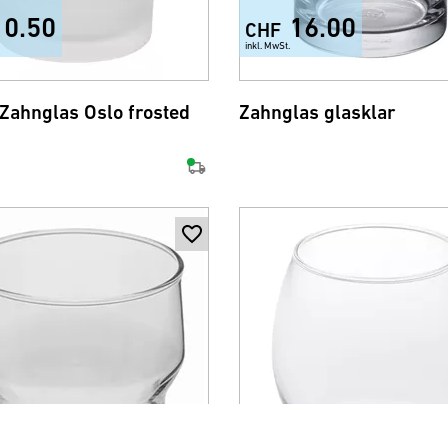
10.50
16.00
CHF
inkl. MwSt.
 Zahnglas Oslo frosted
Zahnglas glasklar