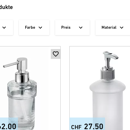
dukte
Farbe
Preis
Material
62.00
27.50
CHF