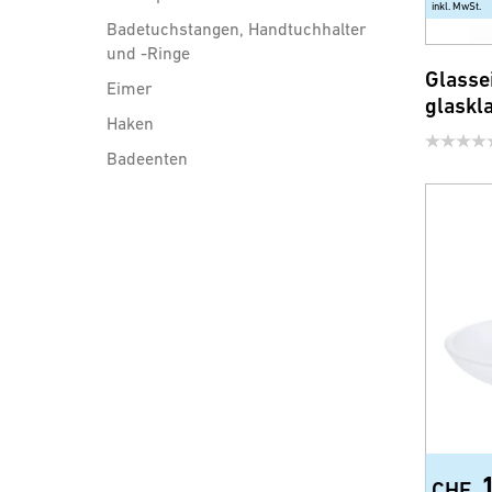
inkl. MwSt.
Badetuchstangen, Handtuchhalter
und -Ringe
Glasse
Eimer
glaskl
Haken
Badeenten
Duschwischer
Badezimmerspiegel
Kosmetikspiegel
Türgarderoben
Türschilder
Flugzeug Trolley
Duschablagen und Konsolen
Wannengriffe
Body Vital (Wellnessprodukte)
CHF