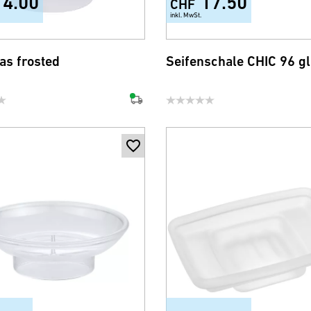
14.00
17.50
CHF
inkl. MwSt.
as frosted
Seifenschale CHIC 96 gl