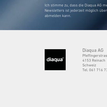
Ich stimme zu, dass die Diaqua AG m
Newsletters ist jederzeit möglich übe
abmelden kann.
Diaqua AG
Pfeffingerstra
4153 Reinach
Schweiz
Tel. 061 716 7