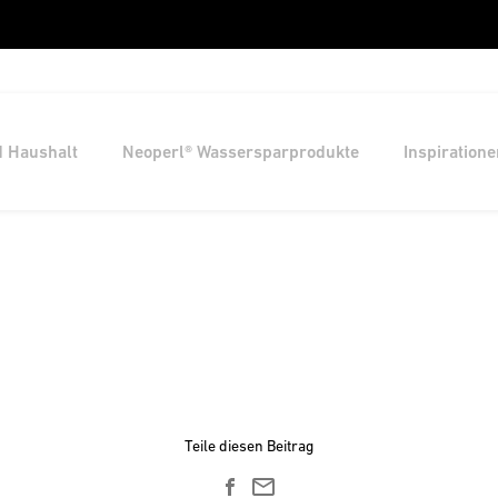
d Haushalt
Neoperl® Wassersparprodukte
Inspiratione
Teile diesen Beitrag
email