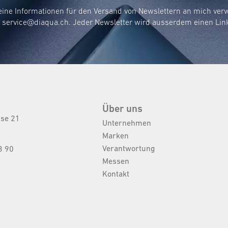
eine Informationen für den Versand von Newslettern an mich ve
r
service@diaqua.ch
. Jeder Newsletter wird ausserdem einen Lin
Über uns
sse 21
Unternehmen
Marken
Verantwortung
3 90
Messen
Kontakt