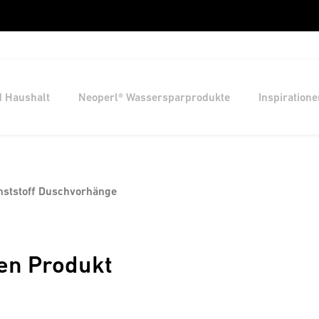
d Haushalt
Neoperl® Wassersparprodukte
Inspiratione
nststoff Duschvorhänge
en Produkt