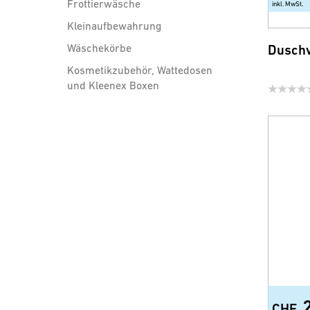
Frottierwäsche
inkl. MwSt.
Kleinaufbewahrung
Wäschekörbe
Duschv
Kosmetikzubehör, Wattedosen
und Kleenex Boxen
Badezimmer Accessoires
Sicherheit und Comfort
WC-Sitze
Brausen, Brauseschläuche
und Zubehör
Wassersparprodukte für
Armatur und Dusche
CHF