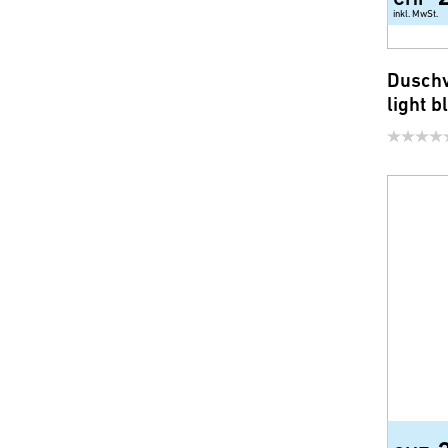
inkl. MwSt.
Duschv
light b