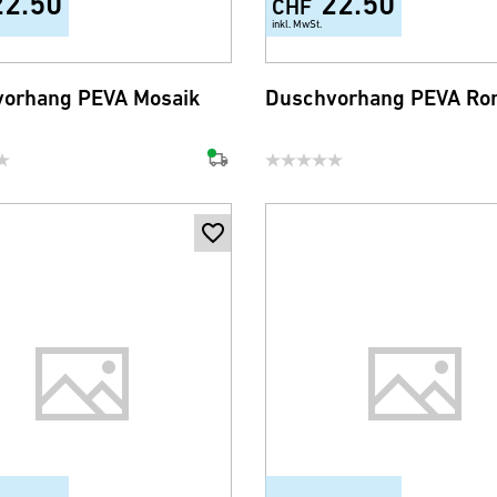
22.50
22.50
CHF
inkl. MwSt.
orhang PEVA Mosaik
Duschvorhang PEVA R