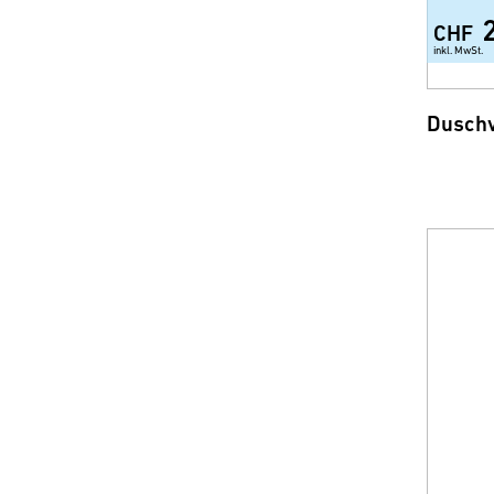
CHF
inkl. MwSt.
Duschv