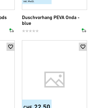
inkl. MwSt.
ods
Duschvorhang PEVA Onda -
blue
22.50
CHF