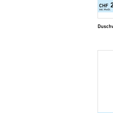
CHF
inkl. MwSt.
Duschv