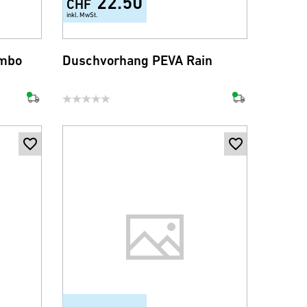
22.50
CHF
inkl. MwSt.
ombo
Duschvorhang PEVA Rain