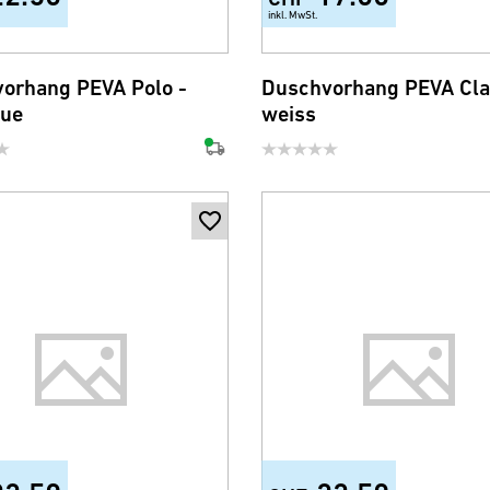
inkl. MwSt.
+2
orhang PEVA Polo -
Duschvorhang PEVA Cla
lue
weiss