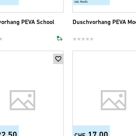
inkl. MwSt.
orhang PEVA School
Duschvorhang PEVA Mo
22.50
17.00
CHF