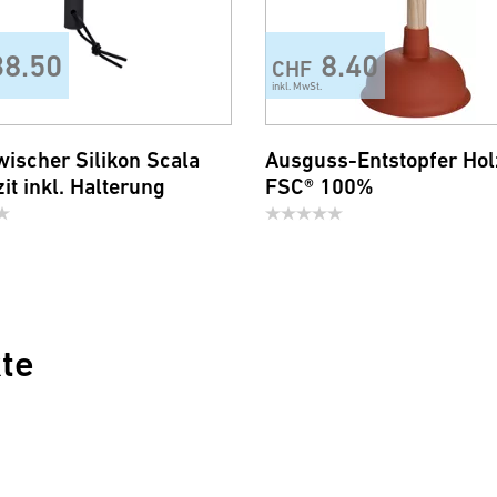
38.50
8.40
CHF
inkl. MwSt.
ischer Silikon Scala
Ausguss-Entstopfer Holz
it inkl. Halterung
FSC® 100%
te