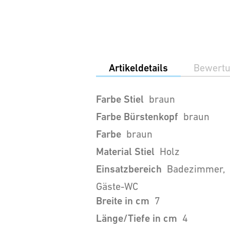
Artikeldetails
Bewert
Farbe Stiel
braun
Farbe Bürstenkopf
braun
Farbe
braun
Material Stiel
Holz
Einsatzbereich
Badezimmer,
Gäste-WC
Breite in cm
7
Länge/Tiefe in cm
4