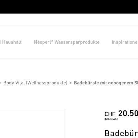
d Haushalt
Neoperl® Wassersparprodukte
Inspiratione
Body Vital (Wellnessprodukte)
Badebürste mit gebogenem St
20.5
CHF
inkl. MwSt.
Badebür