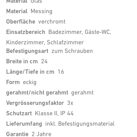
Material
Glas
Material
Messing
Oberfläche
verchromt
Einsatzbereich
Badezimmer, Gäste-WC,
Kinderzimmer, Schlafzimmer
Befestigungsart
zum Schrauben
Breite in cm
24
Länge/Tiefe in cm
16
Form
eckig
gerahmt/nicht gerahmt
gerahmt
Vergrösserungsfaktor
3x
Schutzart
Klasse II, IP 44
Lieferumfang
inkl. Befestigungsmaterial
Garantie
2 Jahre