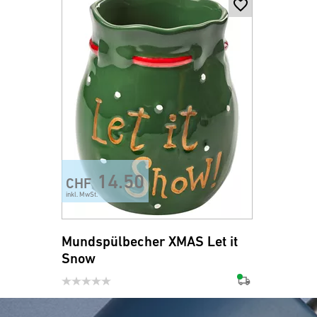
14.50
CHF
inkl. MwSt.
Mundspülbecher XMAS Let it
Snow