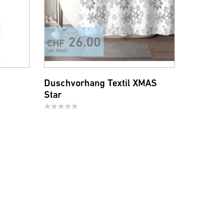
26.00
CHF
inkl. MwSt.
Duschvorhang Textil XMAS
Star