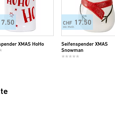
17.50
17.50
CHF
inkl. MwSt.
spender XMAS HoHo
Seifenspender XMAS
Snowman
te