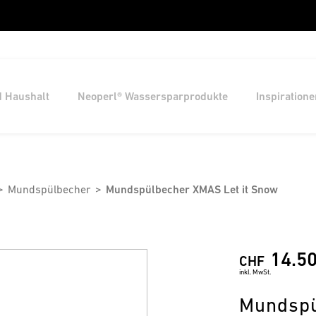
d Haushalt
Neoperl® Wassersparprodukte
Inspiratione
Mundspülbecher
Mundspülbecher XMAS Let it Snow
14.5
CHF
inkl. MwSt.
Mundspü