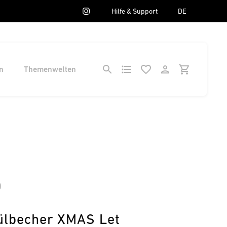
Hilfe & Support
DE
n
Themenwelten
0
lbecher XMAS Let