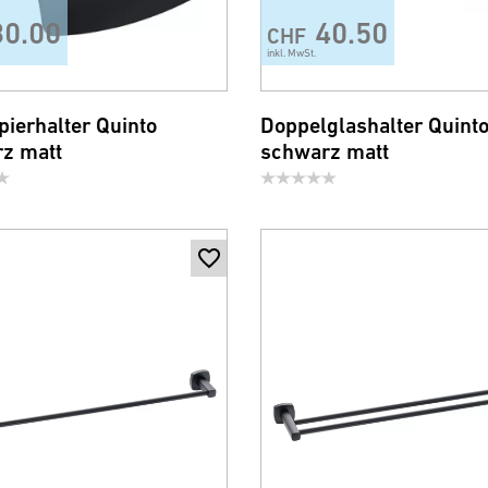
30.00
40.50
CHF
inkl. MwSt.
ierhalter Quinto
Doppelglashalter Quint
z matt
schwarz matt