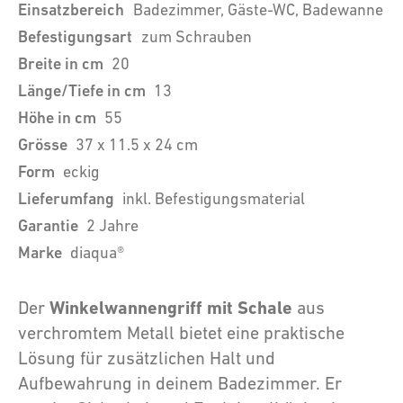
Einsatzbereich
Badezimmer, Gäste-WC, Badewanne
Befestigungsart
zum Schrauben
Breite in cm
20
Länge/Tiefe in cm
13
Höhe in cm
55
Grösse
37 x 11.5 x 24 cm
Form
eckig
Lieferumfang
inkl. Befestigungsmaterial
Garantie
2 Jahre
Marke
diaqua®
Winkelwannengriff mit Schale
Der
aus
verchromtem Metall bietet eine praktische
Lösung für zusätzlichen Halt und
Aufbewahrung in deinem Badezimmer. Er