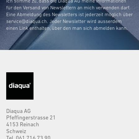
Ich stimme zu, dass die Diaqua AG meine Informationen
für den Versand von Newslettern an mich verwenden darf.
Eine Abmeldung des Newsletters ist jederzeit möglich über
service@diaqua.ch
. Jeder Newsletter wird ausserdem
einen Link enthalten, über den man sich abmelden kann.
Diaqua AG
Pfeffingerstrasse 21
4153 Reinach
Schweiz
Tel. 061 716 73 90