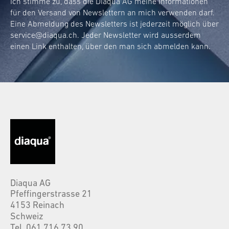
Ich stimme zu, dass die Diaqua AG meine Informationen
für den Versand von Newslettern an mich verwenden darf.
Eine Abmeldung des Newsletters ist jederzeit möglich über
service@diaqua.ch
. Jeder Newsletter wird ausserdem
einen Link enthalten, über den man sich abmelden kann.
Diaqua AG
Pfeffingerstrasse 21
4153 Reinach
Schweiz
Tel. 061 716 73 90