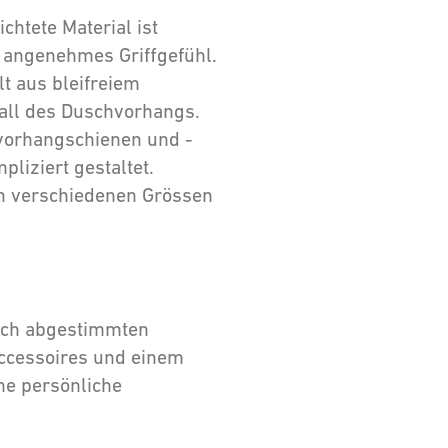
chtete Material ist
n angenehmes Griffgefühl.
t aus bleifreiem
Fall des Duschvorhangs.
vorhangschienen und -
liziert gestaltet.
n verschiedenen Grössen
ich abgestimmten
Accessoires und einem
e persönliche