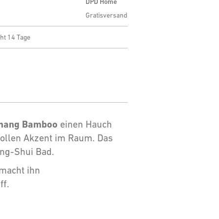
DPD Home
Gratisversand
ht 14 Tage
hang Bamboo
einen Hauch
vollen Akzent im Raum. Das
eng-Shui Bad.
macht ihn
f.