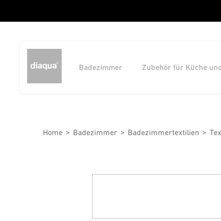
Badezimmer
Zubehör für Küche un
Home
Badezimmer
Badezimmertextilien
Tex