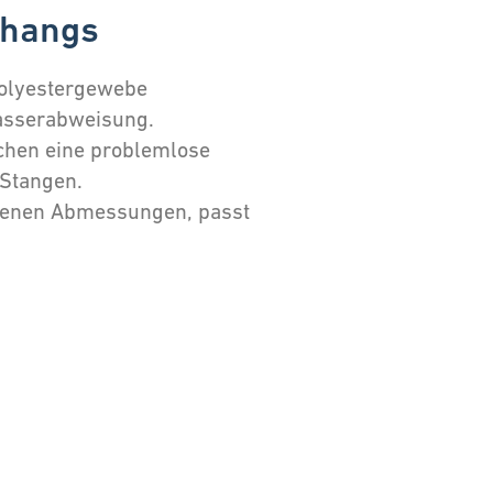
rhangs
Polyestergewebe
Wasserabweisung.
ichen eine problemlose
Stangen.
edenen Abmessungen, passt