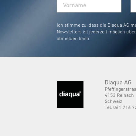
Ich stimme zu, dass die Diaqua AG m
Newsletters ist jederzeit möglich übe
abmelden kann.
Diaqua AG
Pfeffingerstra
4153 Reinach
Schweiz
Tel. 061 716 7