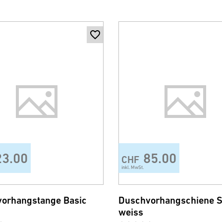
23.00
85.00
CHF
inkl. MwSt.
orhangstange Basic
Duschvorhangschiene S
weiss