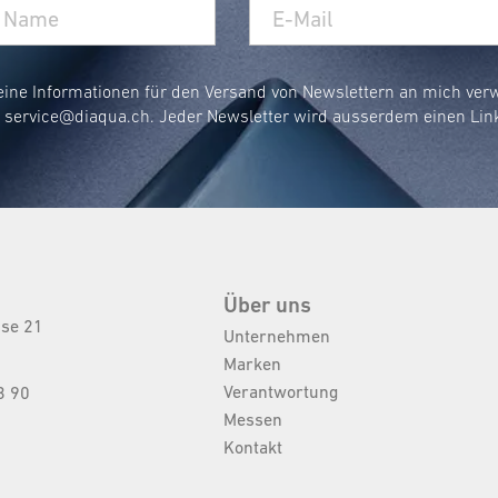
eine Informationen für den Versand von Newslettern an mich ve
r
service@diaqua.ch
. Jeder Newsletter wird ausserdem einen Lin
Über uns
sse 21
Unternehmen
Marken
Verantwortung
3 90
Messen
Kontakt