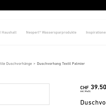
d Haushalt
Neoperl® Wassersparprodukte
Inspiratione
tile Duschvorhänge
Duschvorhang Textil Palmier
39.5
CHF
inkl. MwSt.
Duschvo