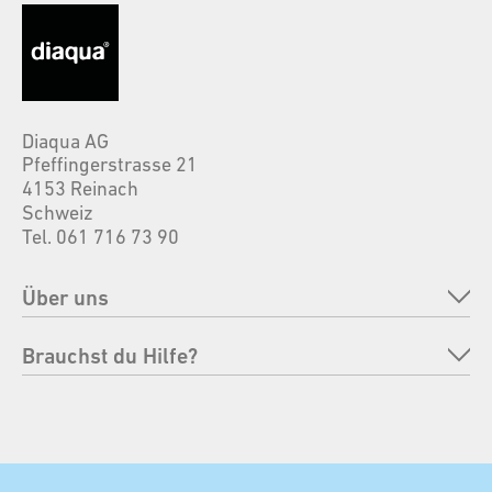
Diaqua AG
Pfeffingerstrasse 21
4153 Reinach
Schweiz
Tel. 061 716 73 90
Über uns
Unternehmen
Brauchst du Hilfe?
Marken
FAQ
Verantwortung
Bestellung retournieren
Messen