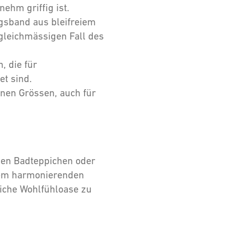
hm griffig ist.
gsband aus bleifreiem
gleichmässigen Fall des
, die für
t sind.
enen Grössen, auch für
en Badteppichen oder
inem harmonierenden
iche Wohlfühloase zu