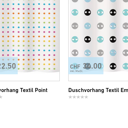
22.50
34.00
CHF
inkl. MwSt.
orhang Textil Point
Duschvorhang Textil E