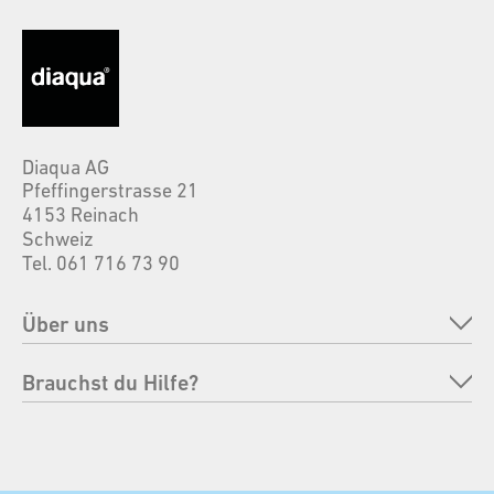
Diaqua AG
Pfeffingerstrasse 21
4153 Reinach
Schweiz
Tel. 061 716 73 90
Über uns
Unternehmen
Brauchst du Hilfe?
Marken
FAQ
Verantwortung
Bestellung retournieren