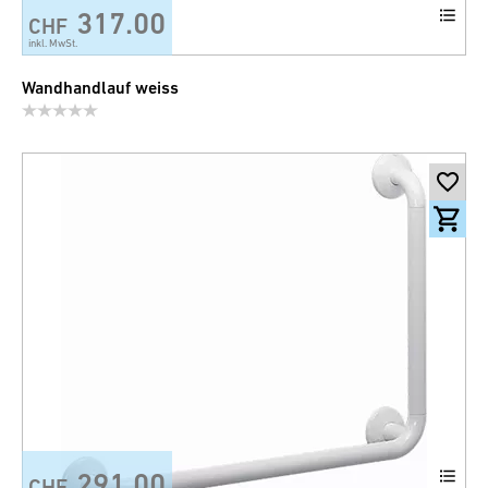
317.00
CHF
inkl. MwSt.
Wandhandlauf weiss
291.00
CHF