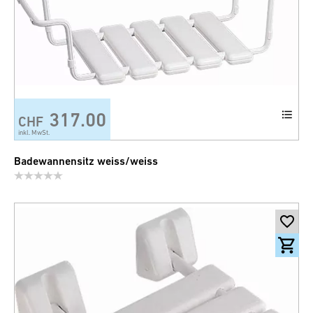
317.00
CHF
inkl. MwSt.
Badewannensitz weiss/weiss