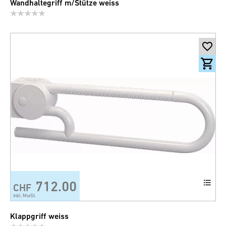
Wandhaltegriff m/Stütze weiss
712.00
CHF
inkl. MwSt.
Klappgriff weiss