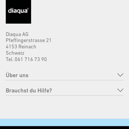
Diaqua AG
Pfeffingerstrasse 21
4153 Reinach
Schweiz
Tel. 061 716 73 90
Über uns
Unternehmen
Brauchst du Hilfe?
Marken
FAQ
Verantwortung
Bestellung retournieren
Messen
Zahlungsmöglichkeiten