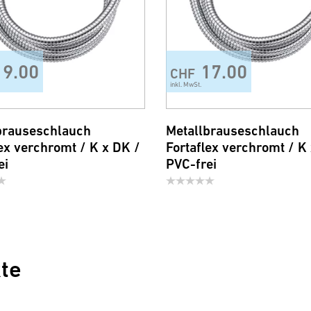
19.00
17.00
CHF
inkl. MwSt.
brauseschlauch
Metallbrauseschlauch
lex verchromt / K x DK /
Fortaflex verchromt / K
ei
PVC-frei
te