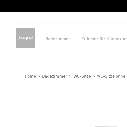
Badezimmer
Zubehör für Küche un
Home
Badezimmer
WC-Sitze
WC-Sitze ohne