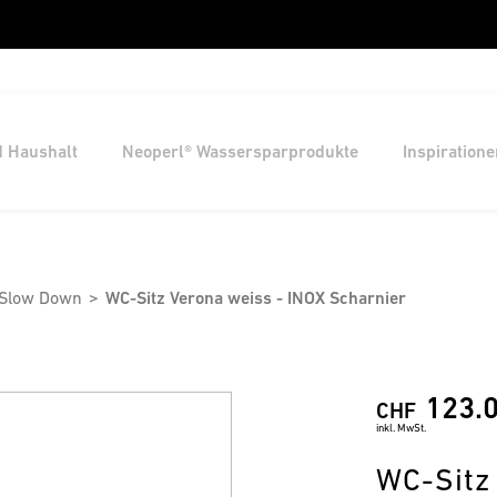
d Haushalt
Neoperl® Wassersparprodukte
Inspiratione
 Slow Down
WC-Sitz Verona weiss - INOX Scharnier
123.
CHF
inkl. MwSt.
WC-Sitz