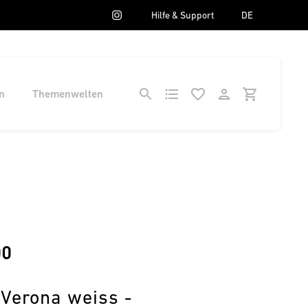
Hilfe & Support
DE
n
Themenwelten
00
 Verona weiss -